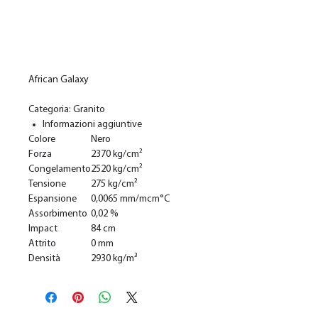
In den Warenkorb
African Galaxy
Categoria: Granito
Informazioni aggiuntive
Colore
Nero
Forza
2370 kg/cm²
Congelamento
2520 kg/cm²
Tensione
275 kg/cm²
Espansione
0,0065 mm/mcm°C
Assorbimento
0,02 %
Impact
84 cm
Attrito
0 mm
Densità
2930 kg/m³