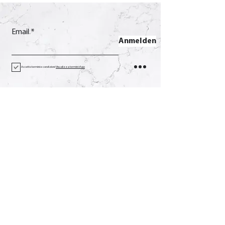
Email
Anmelden
Accetto termini e condizioni
Visualizza termini d'uso
Kontakt
Anruf
+39 0733 638332
Email
soverchia@soverchia.com
Adresse
über Glorioso, 24
62027 San Severino Marken
Macerata Italien