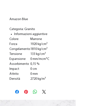
In den Warenkorb
Amazon Blue
Categoria: Granito
Informazioni aggiuntive
Colore
Marrone
Forza
1920 kg/cm²
Congelamento
1810 kg/cm²
Tensione
133 kg/cm²
Espansione
0 mm/mcm°C
Assorbimento
0,15 %
Impact
0 cm
Attrito
0 mm
Densità
2720 kg/m³