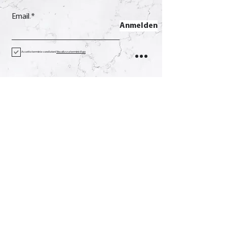
Email
Anmelden
Accetto termini e condizioni
Visualizza termini d'uso
Kontakt
Anruf
+39 0733 638332
Email
soverchia@soverchia.com
Adresse
über Glorioso, 24
62027 San Severino Marken
Macerata Italien
Sozial