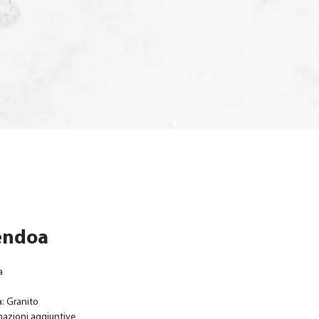
ndoa
a
: Granito
mazioni aggiuntive