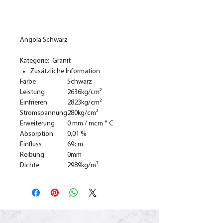
In den Warenkorb
Angola Schwarz
Kategorie: Granit
Zusätzliche Information
Farbe
Schwarz
Leistung
2636kg/cm²
Einfrieren
2823kg/cm²
Stromspannung
280kg/cm²
Erweiterung
0 mm / mcm ° C
Absorption
0,01 %
Einfluss
69cm
Reibung
0mm
Dichte
2989kg/m³