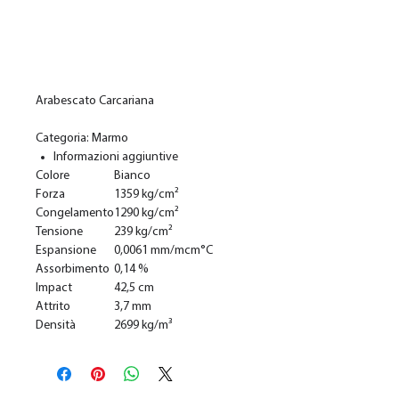
In den Warenkorb
Arabescato Carcariana
Categoria: Marmo
Informazioni aggiuntive
Colore
Bianco
Forza
1359 kg/cm²
Congelamento
1290 kg/cm²
Tensione
239 kg/cm²
Espansione
0,0061 mm/mcm°C
Assorbimento
0,14 %
Impact
42,5 cm
Attrito
3,7 mm
Densità
2699 kg/m³