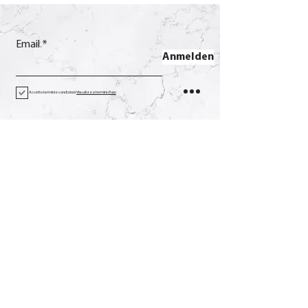
Email
Anmelden
Accetto termini e condizioni
Visualizza termini d'uso
Kontakt
Anruf
+39 0733 638332
Email
soverchia@soverchia.com
Adresse
über Glorioso, 24
62027 San Severino Marken
Macerata Italien