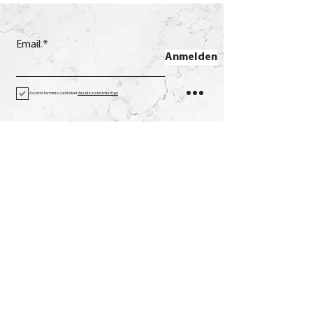
Email
Anmelden
Accetto termini e condizioni
Visualizza termini d'uso
Kontakt
Anruf
+39 0733 638332
Email
soverchia@soverchia.com
Adresse
über Glorioso, 24
62027 San Severino Marken
Macerata Italien