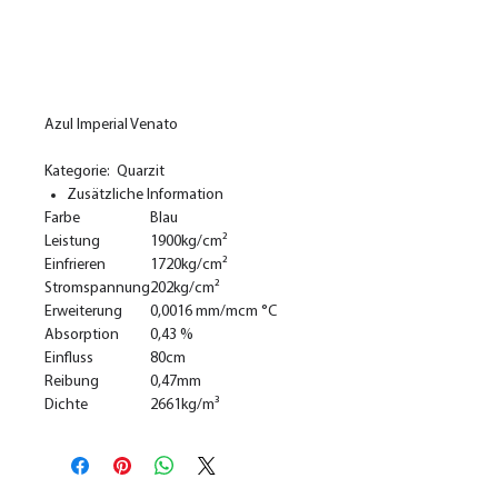
In den Warenkorb
Azul Imperial Venato
Kategorie: Quarzit
Zusätzliche Information
Farbe
Blau
Leistung
1900kg/cm²
Einfrieren
1720kg/cm²
Stromspannung
202kg/cm²
Erweiterung
0,0016 mm/mcm °C
Absorption
0,43 %
Einfluss
80cm
Reibung
0,47mm
Dichte
2661kg/m³