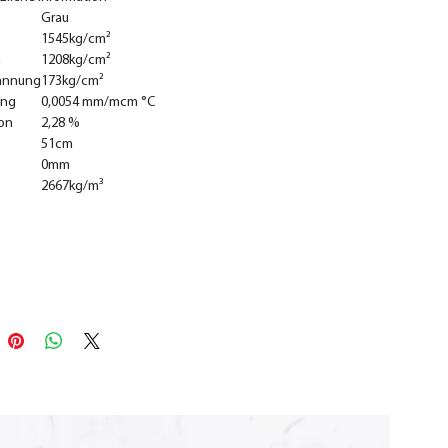
Grau
1545kg/cm²
n
1208kg/cm²
annung
173kg/cm²
ung
0,0054 mm/mcm °C
on
2,28 %
51cm
0mm
2667kg/m³
In den Warenkorb