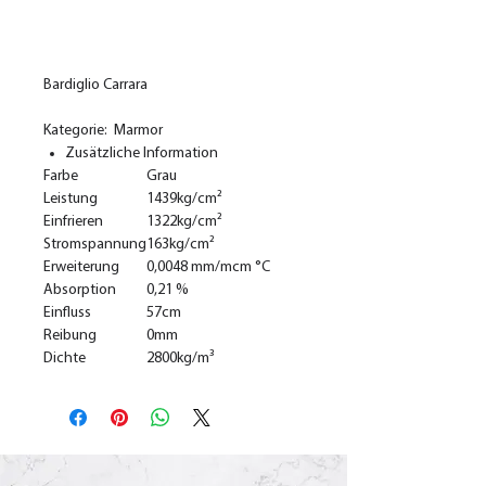
In den Warenkorb
Bardiglio Carrara
Kategorie: Marmor
Zusätzliche Information
Farbe
Grau
Leistung
1439kg/cm²
Einfrieren
1322kg/cm²
Stromspannung
163kg/cm²
Erweiterung
0,0048 mm/mcm °C
Absorption
0,21 %
Einfluss
57cm
Reibung
0mm
Dichte
2800kg/m³