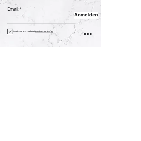
Email
Anmelden
Accetto termini e condizioni
Visualizza termini d'uso
Kontakt
Anruf
+39 0733 638332
Email
soverchia@soverchia.com
Adresse
über Glorioso, 24
62027 San Severino Marken
Macerata Italien
Sozial