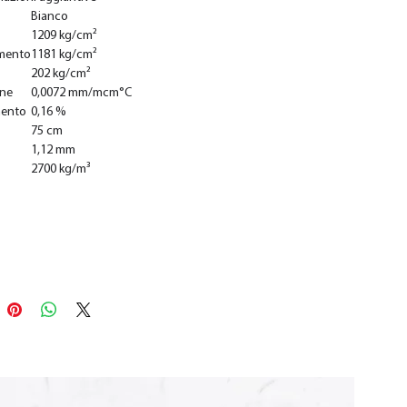
Bianco
1209 kg/cm²
mento
1181 kg/cm²
202 kg/cm²
one
0,0072 mm/mcm°C
mento
0,16 %
75 cm
1,12 mm
2700 kg/m³
In den Warenkorb