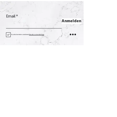
Email
Anmelden
Accetto termini e condizioni
Visualizza termini d'uso
Kontakt
Anruf
+39 0733 638332
Email
soverchia@soverchia.com
Adresse
über Glorioso, 24
62027 San Severino Marken
Macerata Italien