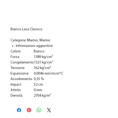
In den Warenkorb
Bianco Lasa Classico
Categoria: Marmo, Marmo
Informazioni aggiuntive
Colore
Bianco
Forza
1389 kg/cm²
Congelamento
1321 kg/cm²
Tensione
162 kg/cm²
Espansione
0,0046 mm/mcm°C
Assorbimento
0,35 %
Impact
52 cm
Attrito
0 mm
Densità
2704 kg/m³