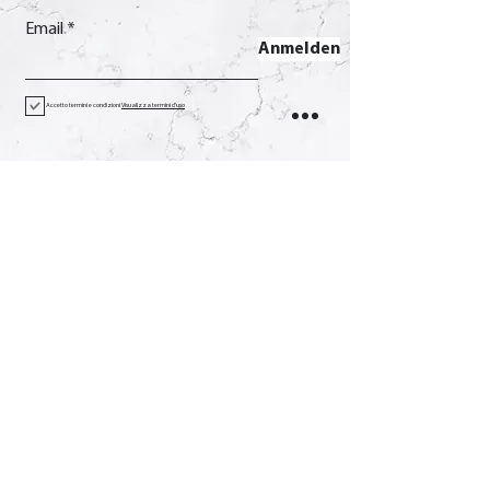
Email
Anmelden
Accetto termini e condizioni
Visualizza termini d'uso
Kontakt
Anruf
+39 0733 638332
Email
soverchia@soverchia.com
Adresse
über Glorioso, 24
62027 San Severino Marken
Macerata Italien
Sozial