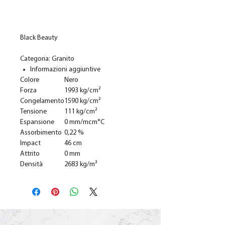
In den Warenkorb
Black Beauty
Categoria: Granito
Informazioni aggiuntive
Colore
Nero
Forza
1993 kg/cm²
Congelamento
1590 kg/cm²
Tensione
111 kg/cm²
Espansione
0 mm/mcm°C
Assorbimento
0,22 %
Impact
46 cm
Attrito
0 mm
Densità
2683 kg/m³