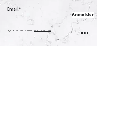
Email
Anmelden
Accetto termini e condizioni
Visualizza termini d'uso
Kontakt
Anruf
+39 0733 638332
Email
soverchia@soverchia.com
Adresse
über Glorioso, 24
62027 San Severino Marken
Macerata Italien
Sozial