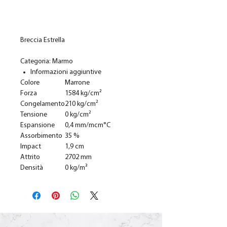
In den Warenkorb
Breccia Estrella
Categoria: Marmo
Informazioni aggiuntive
Colore
Marrone
Forza
1584 kg/cm²
Congelamento
210 kg/cm²
Tensione
0 kg/cm²
Espansione
0,4 mm/mcm°C
Assorbimento
35 %
Impact
1,9 cm
Attrito
2702 mm
Densità
0 kg/m³