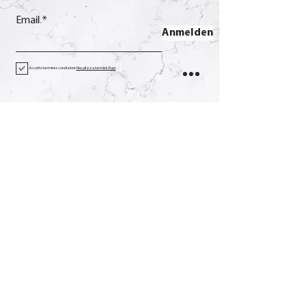
Email
Anmelden
Accetto termini e condizioni
Visualizza termini d'uso
Kontakt
Anruf
+39 0733 638332
Email
soverchia@soverchia.com
Adresse
über Glorioso, 24
62027 San Severino Marken
Macerata Italien
Sozial