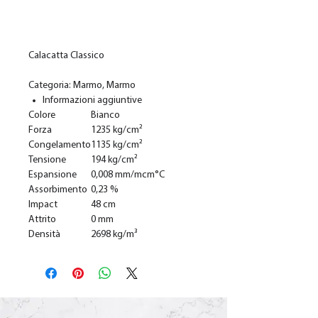
In den Warenkorb
Calacatta Classico
Categoria: Marmo, Marmo
Informazioni aggiuntive
Colore
Bianco
Forza
1235 kg/cm²
Congelamento
1135 kg/cm²
Tensione
194 kg/cm²
Espansione
0,008 mm/mcm°C
Assorbimento
0,23 %
Impact
48 cm
Attrito
0 mm
Densità
2698 kg/m³