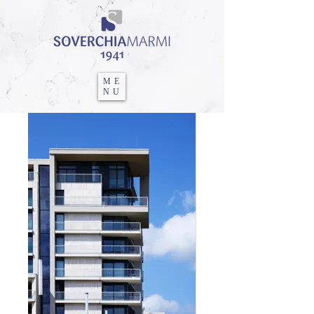
ME
NU