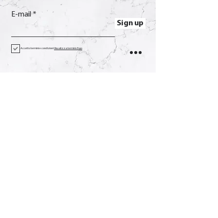
E-mail
Sign up
Accetto termini e condizioni
Visualizza termini d'uso
Contact
Call
+39 0733 638332
E-mail
soverchia@soverchia.com
Address
via Glorioso, 24
62027 San Severino Marche
Macerata Italy
Social