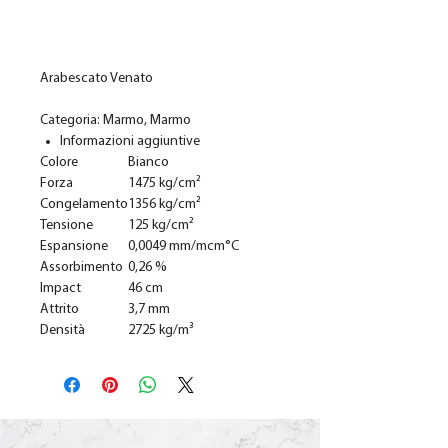
Add to Cart
Arabescato Venato
Categoria: Marmo, Marmo
Informazioni aggiuntive
Colore
Bianco
Forza
1475 kg/cm²
Congelamento
1356 kg/cm²
Tensione
125 kg/cm²
Espansione
0,0049 mm/mcm°C
Assorbimento
0,26 %
Impact
46 cm
Attrito
3,7 mm
Densità
2725 kg/m³