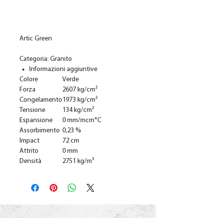
Add to Cart
Artic Green
Categoria: Granito
Informazioni aggiuntive
Colore
Verde
Forza
2607 kg/cm²
Congelamento
1973 kg/cm²
Tensione
134 kg/cm²
Espansione
0 mm/mcm°C
Assorbimento
0,23 %
Impact
72 cm
Attrito
0 mm
Densità
2751 kg/m³