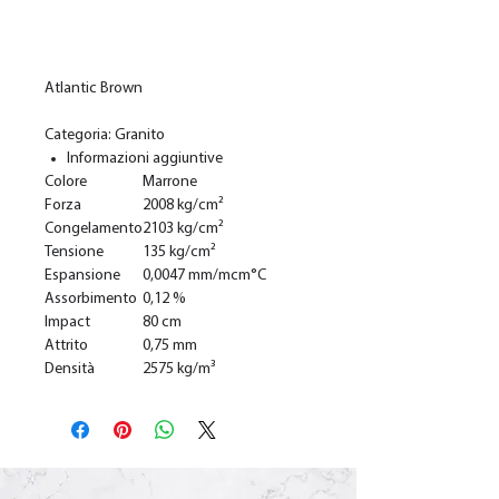
Add to Cart
Atlantic Brown
Categoria: Granito
Informazioni aggiuntive
Colore
Marrone
Forza
2008 kg/cm²
Congelamento
2103 kg/cm²
Tensione
135 kg/cm²
Espansione
0,0047 mm/mcm°C
Assorbimento
0,12 %
Impact
80 cm
Attrito
0,75 mm
Densità
2575 kg/m³