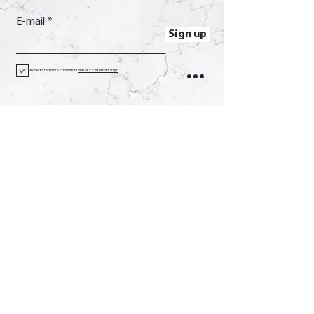
E-mail
Sign up
Accetto termini e condizioni
Visualizza termini d'uso
Contact
Call
+39 0733 638332
E-mail
soverchia@soverchia.com
Address
via Glorioso, 24
62027 San Severino Marche
Macerata Italy
Social