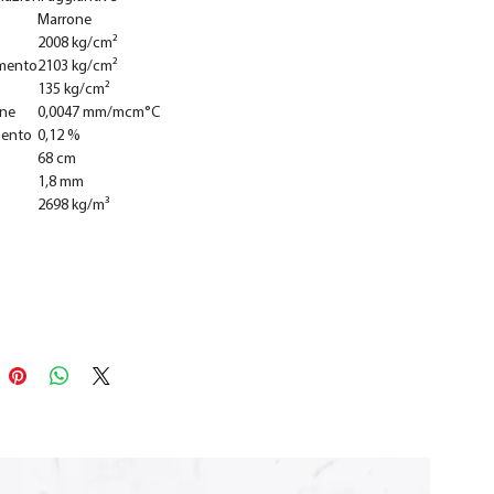
Marrone
2008 kg/cm²
mento
2103 kg/cm²
135 kg/cm²
one
0,0047 mm/mcm°C
mento
0,12 %
68 cm
1,8 mm
2698 kg/m³
Add to Cart