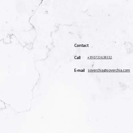
Contact
Call
+39 0733 638332
E-mail
soverchia@soverchia.com