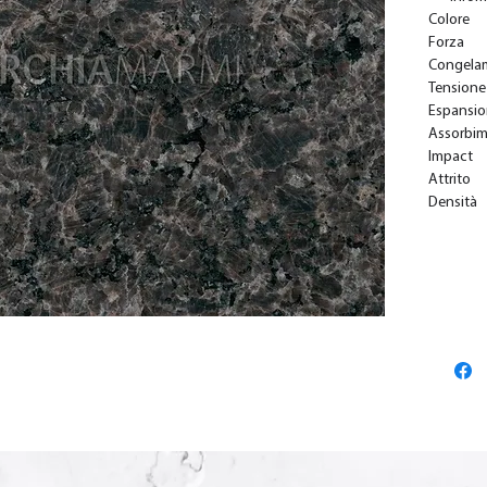
Colore
Forza
Congela
Tensione
Espansi
Assorbi
Impact
Attrito
Densità