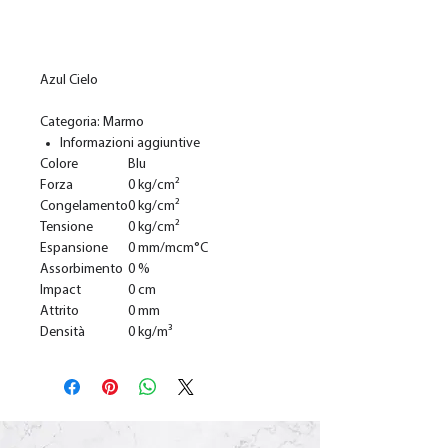
Add to Cart
Azul Cielo
Categoria: Marmo
Informazioni aggiuntive
Colore
Blu
Forza
0 kg/cm²
Congelamento
0 kg/cm²
Tensione
0 kg/cm²
Espansione
0 mm/mcm°C
Assorbimento
0 %
Impact
0 cm
Attrito
0 mm
Densità
0 kg/m³