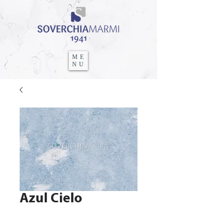
ME
NU
Azul Cielo