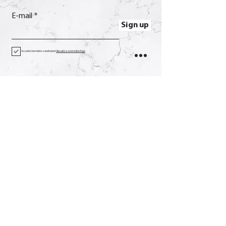
E-mail
Sign up
Accetto termini e condizioni
Visualizza termini d'uso
Contact
Call
+39 0733 638332
E-mail
soverchia@soverchia.com
Address
via Glorioso, 24
62027 San Severino Marche
Macerata Italy
Social