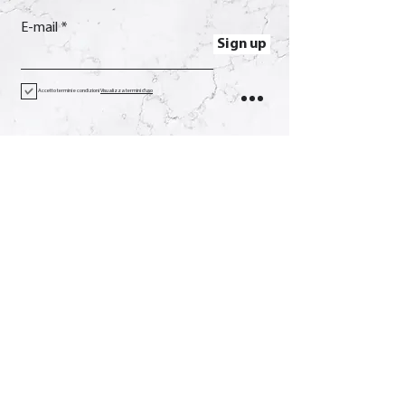
E-mail
Sign up
Accetto termini e condizioni
Visualizza termini d'uso
Contact
Call
+39 0733 638332
E-mail
soverchia@soverchia.com
Address
via Glorioso, 24
62027 San Severino Marche
Macerata Italy
Social