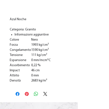
Add to Cart
Azul Noche
Categoria: Granito
Informazioni aggiuntive
Colore
Nero
Forza
1993 kg/cm²
Congelamento
1590 kg/cm²
Tensione
111 kg/cm²
Espansione
0 mm/mcm°C
Assorbimento
0,22 %
Impact
46 cm
Attrito
0 mm
Densità
2683 kg/m³