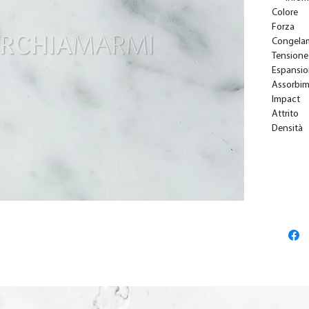
Colore
Forza
Congela
Tensione
Espansi
Assorbi
Impact
Attrito
Densità