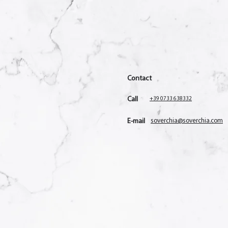
Contact
Call
+39 0733 638332
E-mail
soverchia@soverchia.com