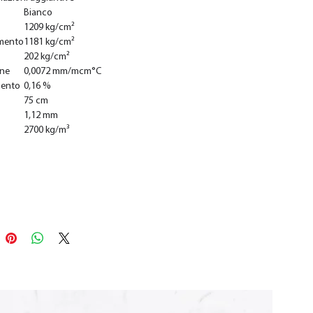
Bianco
1209 kg/cm²
mento
1181 kg/cm²
202 kg/cm²
one
0,0072 mm/mcm°C
mento
0,16 %
75 cm
1,12 mm
2700 kg/m³
Add to Cart