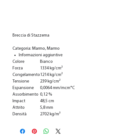
Add to Cart
Breccia di Stazzema
Categoria: Marmo, Marmo
Informazioni aggiuntive
Colore
Bianco
Forza
1334 kg/cm²
Congelamento
1214 kg/cm²
Tensione
239 kg/cm²
Espansione
0,0064 mm/mcm°C
Assorbimento
0,12 %
Impact
48,5 cm
Attrito
5,8 mm
Densità
2702 kg/m³