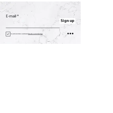
E-mail
Sign up
Accetto termini e condizioni
Visualizza termini d'uso
Contact
Call
+39 0733 638332
E-mail
soverchia@soverchia.com
Address
via Glorioso, 24
62027 San Severino Marche
Macerata Italy