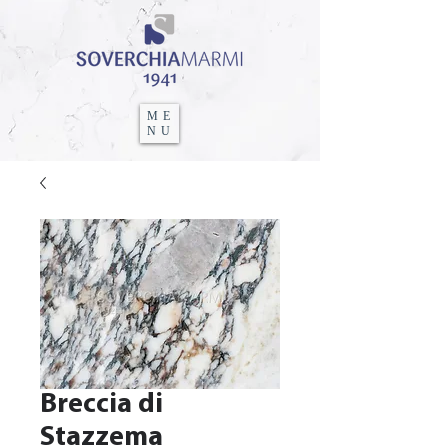
ME
NU
Breccia di
Stazzema