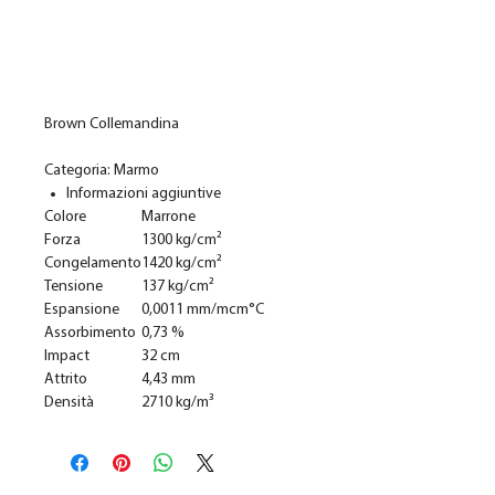
Add to Cart
Brown Collemandina
Categoria: Marmo
Informazioni aggiuntive
Colore
Marrone
Forza
1300 kg/cm²
Congelamento
1420 kg/cm²
Tensione
137 kg/cm²
Espansione
0,0011 mm/mcm°C
Assorbimento
0,73 %
Impact
32 cm
Attrito
4,43 mm
Densità
2710 kg/m³