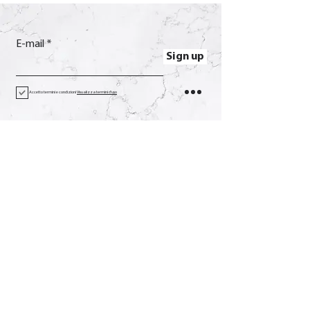
E-mail
Sign up
Accetto termini e condizioni
Visualizza termini d'uso
Contact
Call
+39 0733 638332
E-mail
soverchia@soverchia.com
Address
via Glorioso, 24
62027 San Severino Marche
Macerata Italy