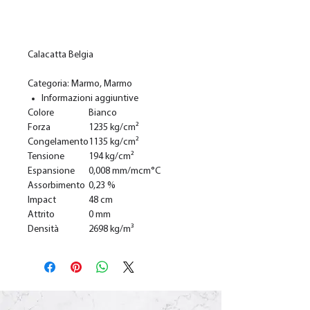
Add to Cart
Calacatta Belgia
Categoria: Marmo, Marmo
Informazioni aggiuntive
Colore
Bianco
Forza
1235 kg/cm²
Congelamento
1135 kg/cm²
Tensione
194 kg/cm²
Espansione
0,008 mm/mcm°C
Assorbimento
0,23 %
Impact
48 cm
Attrito
0 mm
Densità
2698 kg/m³