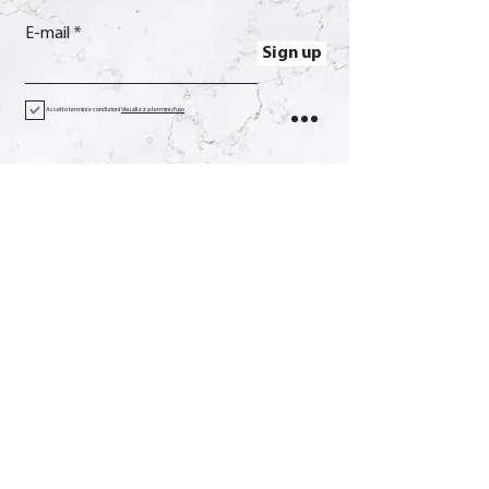
E-mail
Sign up
Accetto termini e condizioni
Visualizza termini d'uso
Contact
Call
+39 0733 638332
E-mail
soverchia@soverchia.com
Address
via Glorioso, 24
62027 San Severino Marche
Macerata Italy
Social