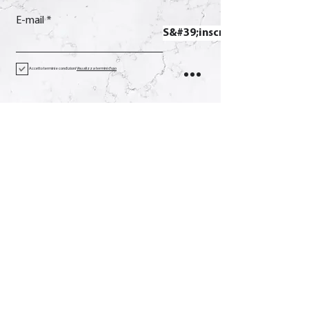
E-mail
S&#39;inscrire
Accetto termini e condizioni
Visualizza termini d'uso
Contact
Appel
+39 0733 638332
E-mail
soverchia@soverchia.com
Adresse
via Glorioso, 24
62027 San Severino Marches
Macerata Italie
Social