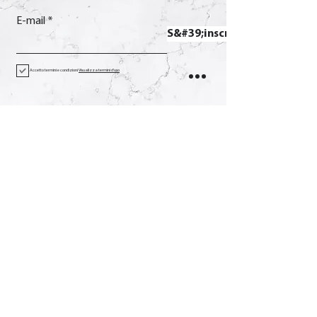
E-mail
S&#39;inscrire
Accetto termini e condizioni
Visualizza termini d'uso
Contact
Appel
+39 0733 638332
E-mail
soverchia@soverchia.com
Adresse
via Glorioso, 24
62027 San Severino Marches
Macerata Italie
Social