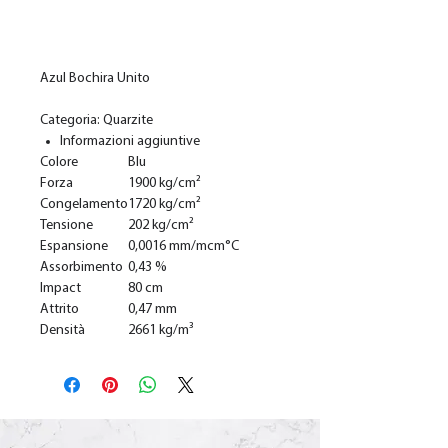
Ajouter au panier
Azul Bochira Unito
Categoria: Quarzite
Informazioni aggiuntive
Colore
Blu
Forza
1900 kg/cm²
Congelamento
1720 kg/cm²
Tensione
202 kg/cm²
Espansione
0,0016 mm/mcm°C
Assorbimento
0,43 %
Impact
80 cm
Attrito
0,47 mm
Densità
2661 kg/m³