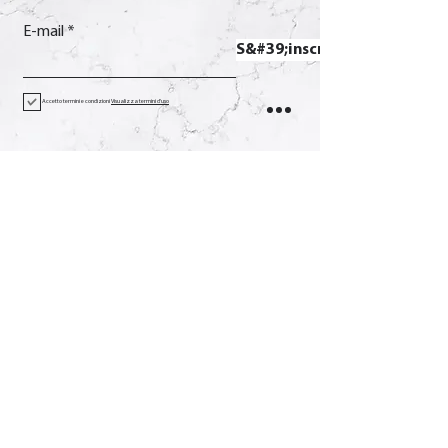
E-mail
S&#39;inscrire
Accetto termini e condizioni
Visualizza termini d'uso
Contact
Appel
+39 0733 638332
E-mail
soverchia@soverchia.com
Adresse
via Glorioso, 24
62027 San Severino Marches
Macerata Italie
Social