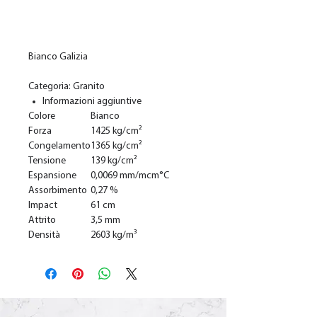
Ajouter au panier
Bianco Galizia
Categoria: Granito
Informazioni aggiuntive
Colore
Bianco
Forza
1425 kg/cm²
Congelamento
1365 kg/cm²
Tensione
139 kg/cm²
Espansione
0,0069 mm/mcm°C
Assorbimento
0,27 %
Impact
61 cm
Attrito
3,5 mm
Densità
2603 kg/m³