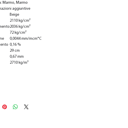
a: Marmo, Marmo
mazioni aggiuntive
Beige
2110 kg/cm²
mento
2036 kg/cm²
72 kg/cm²
one
0,0044 mm/mcm°C
mento
0,16 %
29 cm
0,67 mm
2710 kg/m³
Ajouter au panier