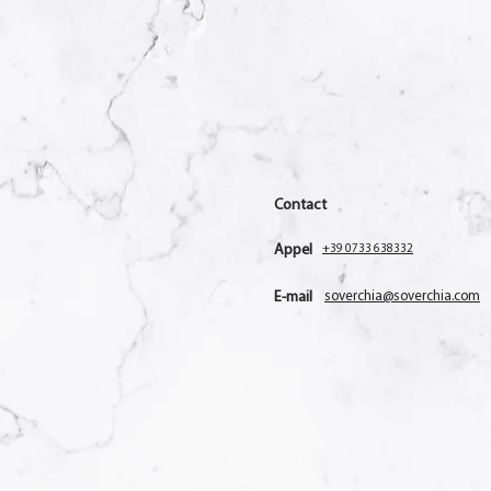
Contact
Appel
+39 0733 638332
E-mail
soverchia@soverchia.com