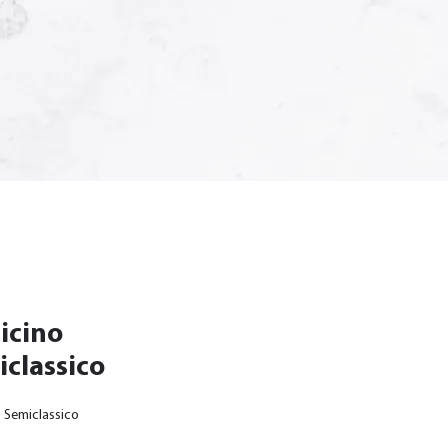
icino
classico
o Semiclassico