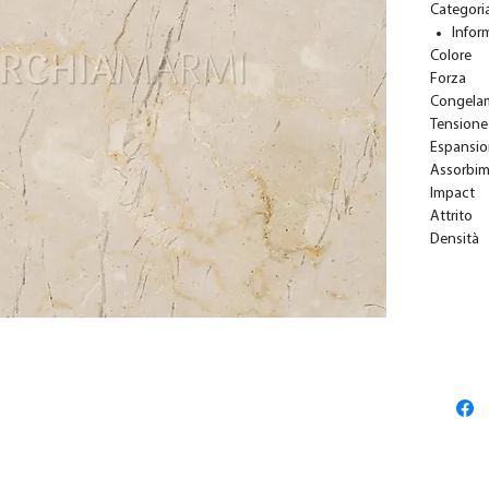
Categori
Infor
Colore
Forza
Congela
Tensione
Espansi
Assorbi
Impact
Attrito
Densità