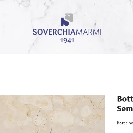
Bott
Semi
Botticin