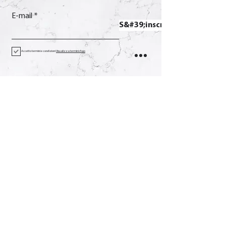
E-mail
S&#39;inscrire
Accetto termini e condizioni
Visualizza termini d'uso
Contact
Appel
+39 0733 638332
E-mail
soverchia@soverchia.com
Adresse
via Glorioso, 24
62027 San Severino Marches
Macerata Italie
Social