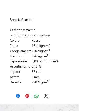
Ajouter au panier
Breccia Pernice
Categoria: Marmo
Informazioni aggiuntive
Colore
Rosso
Forza
1611 kg/cm²
Congelamento
1602 kg/cm²
Tensione
126 kg/cm²
Espansione
0,0052 mm/mcm°C
Assorbimento
0,13 %
Impact
37 cm
Attrito
0 mm
Densità
2702 kg/m³