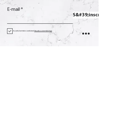
E-mail
S&#39;inscrire
Accetto termini e condizioni
Visualizza termini d'uso
Contact
Appel
+39 0733 638332
E-mail
soverchia@soverchia.com
Adresse
via Glorioso, 24
62027 San Severino Marches
Macerata Italie
Social