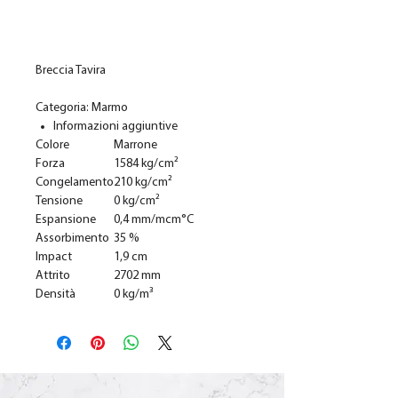
Ajouter au panier
Breccia Tavira
Categoria: Marmo
Informazioni aggiuntive
Colore
Marrone
Forza
1584 kg/cm²
Congelamento
210 kg/cm²
Tensione
0 kg/cm²
Espansione
0,4 mm/mcm°C
Assorbimento
35 %
Impact
1,9 cm
Attrito
2702 mm
Densità
0 kg/m³