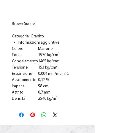
Ajouter au panier
Brown Suede
Categoria: Granito
Informazioni aggiuntive
Colore
Marrone
Forza
1570 kg/cm²
Congelamento
1465 kg/cm²
Tensione
153 kg/cm²
Espansione
0,004 mm/mcm°C
Assorbimento
0,12 %
Impact
58 cm
Attrito
0,7 mm
Densità
2540 kg/m³