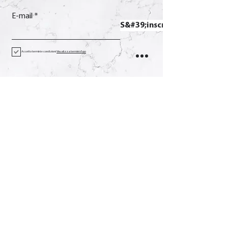
E-mail
S&#39;inscrire
Accetto termini e condizioni
Visualizza termini d'uso
Contact
Appel
+39 0733 638332
E-mail
soverchia@soverchia.com
Adresse
via Glorioso, 24
62027 San Severino Marches
Macerata Italie
Social