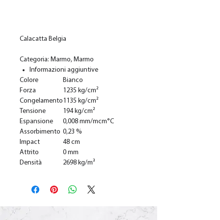
Ajouter au panier
Calacatta Belgia
Categoria: Marmo, Marmo
Informazioni aggiuntive
Colore
Bianco
Forza
1235 kg/cm²
Congelamento
1135 kg/cm²
Tensione
194 kg/cm²
Espansione
0,008 mm/mcm°C
Assorbimento
0,23 %
Impact
48 cm
Attrito
0 mm
Densità
2698 kg/m³