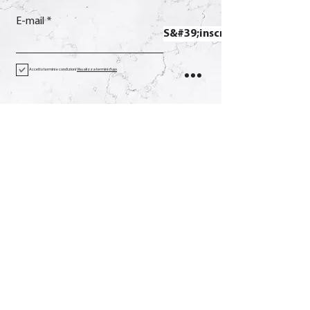
E-mail
S&#39;inscrire
Accetto termini e condizioni
Visualizza termini d'uso
Contact
Appel
+39 0733 638332
E-mail
soverchia@soverchia.com
Adresse
via Glorioso, 24
62027 San Severino Marches
Macerata Italie
Social