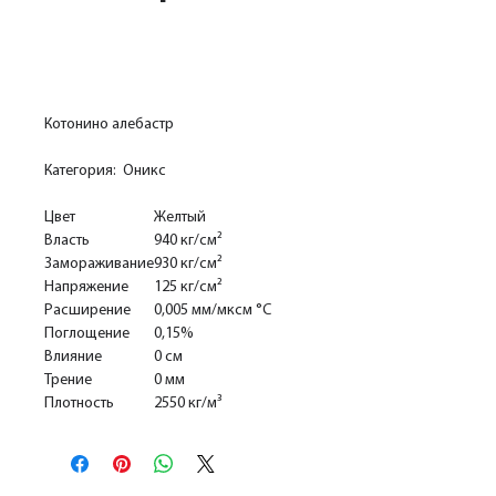
Добавить в корзину
Котонино алебастр
Категория: Оникс
Цвет
Желтый
Власть
940 кг/см²
Замораживание
930 кг/см²
Напряжение
125 кг/см²
Расширение
0,005 мм/мксм °С
Поглощение
0,15%
Влияние
0 см
Трение
0 мм
Плотность
2550 кг/м³