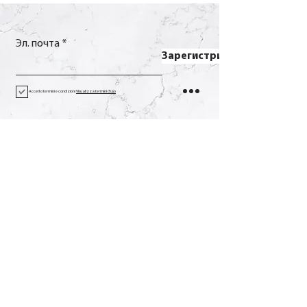
Эл. почта
Зарегистрироваться
Accetto termini e condizioni
Visualizza termini d'uso
Контакт
Вызов
+39 0733 638332
Эл. почта
soverchia@soverchia.com
Адрес
виа Глориозо, 24
62027 Сан-Северино-Марке
Мачерата Италия