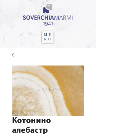
ME
NU
Котонино
алебастр