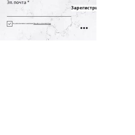
Эл. почта
Зарегистрироваться
Accetto termini e condizioni
Visualizza termini d'uso
Контакт
Вызов
+39 0733 638332
Эл. почта
soverchia@soverchia.com
Адрес
виа Глориозо, 24
62027 Сан-Северино-Марке
Мачерата Италия
Социальное
Фейсбук