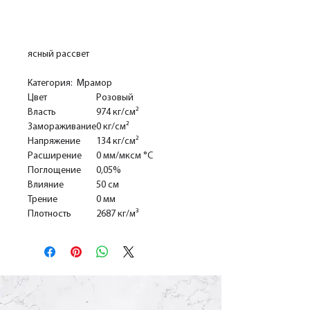
Добавить в корзину
ясный рассвет
Категория: Мрамор
Цвет
Розовый
Власть
974 кг/см²
Замораживание
0 кг/см²
Напряжение
134 кг/см²
Расширение
0 мм/мксм °С
Поглощение
0,05%
Влияние
50 см
Трение
0 мм
Плотность
2687 кг/м³