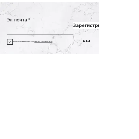
Эл. почта
Зарегистрироваться
Accetto termini e condizioni
Visualizza termini d'uso
Контакт
Вызов
+39 0733 638332
Эл. почта
soverchia@soverchia.com
Адрес
виа Глориозо, 24
62027 Сан-Северино-Марке
Мачерата Италия