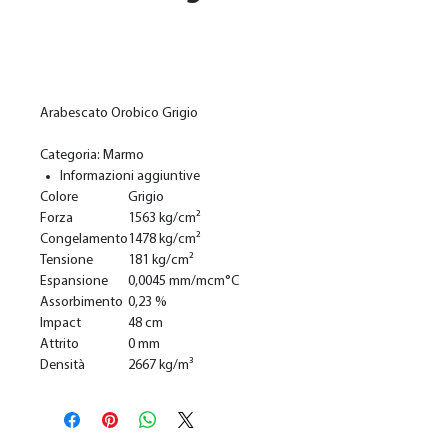
Добавить в корзину
Arabescato Orobico Grigio
Categoria: Marmo
Informazioni aggiuntive
Colore
Grigio
Forza
1563 kg/cm²
Congelamento
1478 kg/cm²
Tensione
181 kg/cm²
Espansione
0,0045 mm/mcm°C
Assorbimento
0,23 %
Impact
48 cm
Attrito
0 mm
Densità
2667 kg/m³