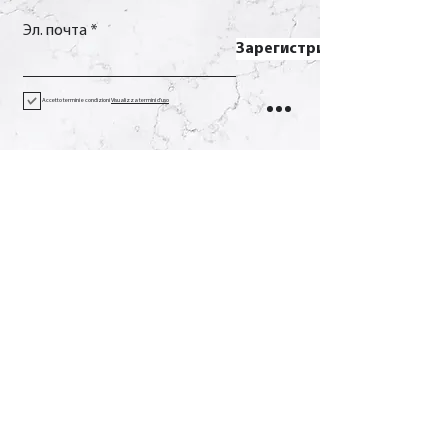
Эл. почта
Зарегистрироваться
Accetto termini e condizioni
Visualizza termini d'uso
Контакт
Вызов
+39 0733 638332
Эл. почта
soverchia@soverchia.com
Адрес
виа Глориозо, 24
62027 Сан-Северино-Марке
Мачерата Италия
Социальное