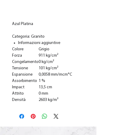
Добавить в корзину
Azul Platina
Categoria: Granito
Informazioni aggiuntive
Colore
Grigio
Forza
911 kg/cm²
Congelamento
0 kg/cm²
Tensione
101 kg/cm²
Espansione
0,0058 mm/mcm°C
Assorbimento
1 %
Impact
13,5 cm
Attrito
0 mm
Densità
2603 kg/m³