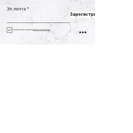
Эл. почта
Зарегистрироваться
Accetto termini e condizioni
Visualizza termini d'uso
Контакт
Вызов
+39 0733 638332
Эл. почта
soverchia@soverchia.com
Адрес
виа Глориозо, 24
62027 Сан-Северино-Марке
Мачерата Италия
Социальное