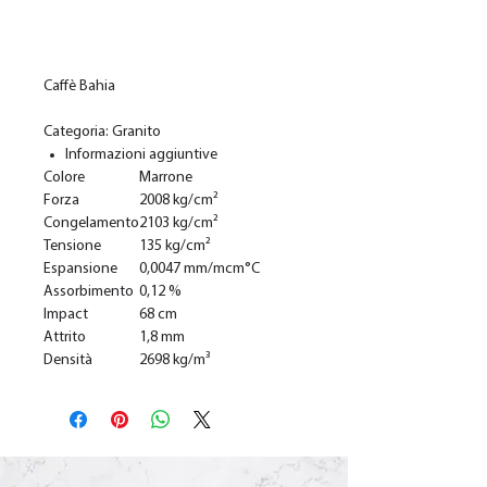
Добавить в корзину
Caffè Bahia
Categoria: Granito
Informazioni aggiuntive
Colore
Marrone
Forza
2008 kg/cm²
Congelamento
2103 kg/cm²
Tensione
135 kg/cm²
Espansione
0,0047 mm/mcm°C
Assorbimento
0,12 %
Impact
68 cm
Attrito
1,8 mm
Densità
2698 kg/m³