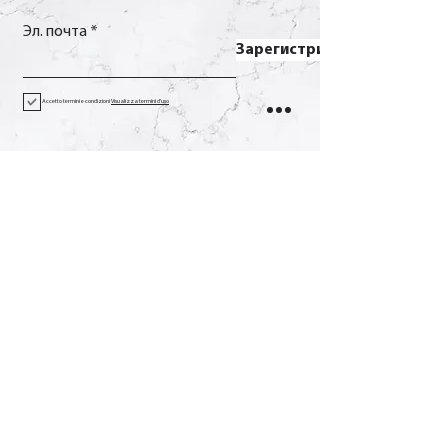
Эл. почта
Зарегистрироваться
Accetto termini e condizioni
Visualizza termini d'uso
Контакт
Вызов
+39 0733 638332
Эл. почта
soverchia@soverchia.com
Адрес
виа Глориозо, 24
62027 Сан-Северино-Марке
Мачерата Италия
Социальное