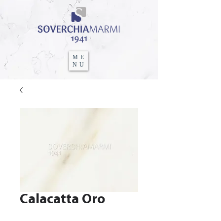
ME
NU
Calacatta Oro