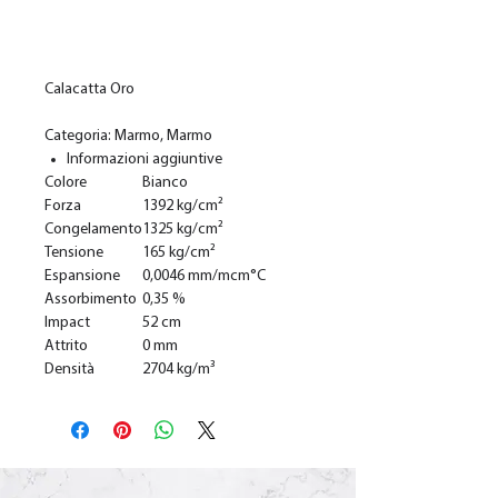
Добавить в корзину
Calacatta Oro
Categoria: Marmo, Marmo
Informazioni aggiuntive
Colore
Bianco
Forza
1392 kg/cm²
Congelamento
1325 kg/cm²
Tensione
165 kg/cm²
Espansione
0,0046 mm/mcm°C
Assorbimento
0,35 %
Impact
52 cm
Attrito
0 mm
Densità
2704 kg/m³