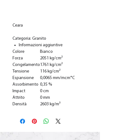
Добавить в корзину
Ceara
Categoria: Granito
Informazioni aggiuntive
Colore
Bianco
Forza
2051 kg/cm²
Congelamento
1761 kg/cm²
Tensione
116 kg/cm²
Espansione
0,0065 mm/mcm°C
Assorbimento
0,35 %
Impact
0 cm
Attrito
0 mm
Densità
2603 kg/m³