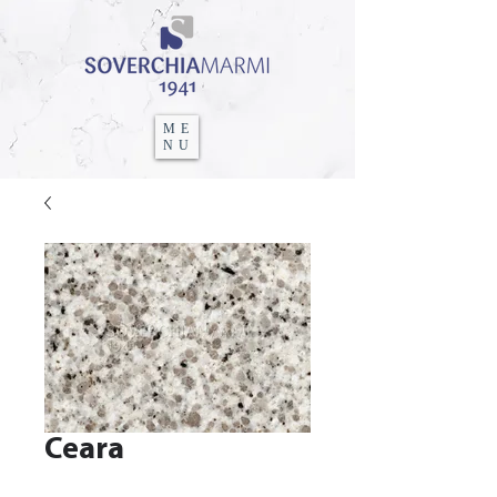
ME
NU
Ceara