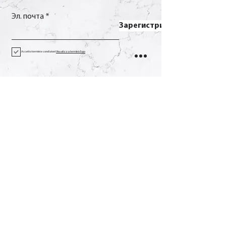
Эл. почта
Зарегистрироваться
Accetto termini e condizioni
Visualizza termini d'uso
Контакт
Вызов
+39 0733 638332
Эл. почта
soverchia@soverchia.com
Адрес
виа Глориозо, 24
62027 Сан-Северино-Марке
Мачерата Италия
Социальное