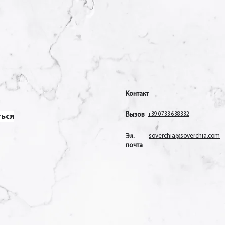
Контакт
Вызов
+39 0733 638332
ться
Эл.
soverchia@soverchia.com
почта