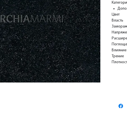
Категори
Допо
Цвет
Власть
Замораж
Напряже
Расшир
Поглоще
Влияние
Трение
Плотнос