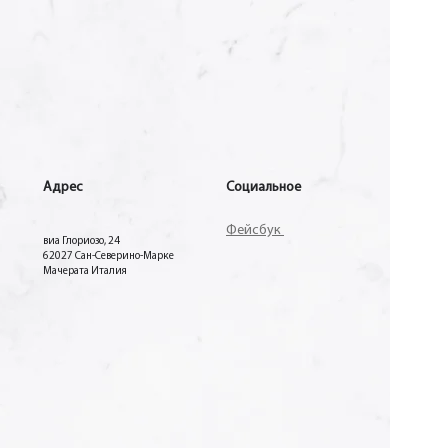
Адрес
Социальное
Фейсбук
виа Глориозо, 24
62027 Сан-Северино-Марке
Мачерата Италия