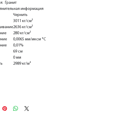
я: Гранит
лнительная информация
Чернить
3011 кг/см²
ивание
2636 кг/см²
ние
280 кг/см²
ение
0,0065 мм/мксм °С
ние
0,01%
69 см
0 мм
ть
2989 кг/м³
Добавить в корзину